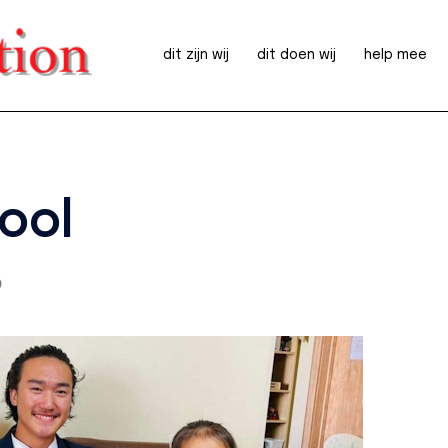
dit zijn wij
dit doen wij
help mee
ool
D