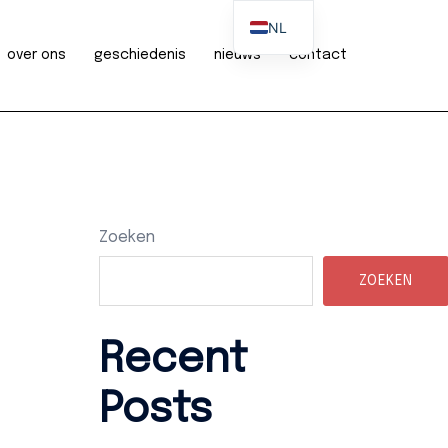
NL
over ons
geschiedenis
nieuws
contact
EN
Zoeken
ZOEKEN
Recent
Posts