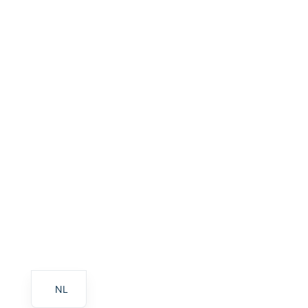
EN
NL