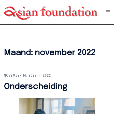
Skip
to
Tog
men
content
Maand:
november 2022
NOVEMBER 14, 2022
2022
Onderscheiding