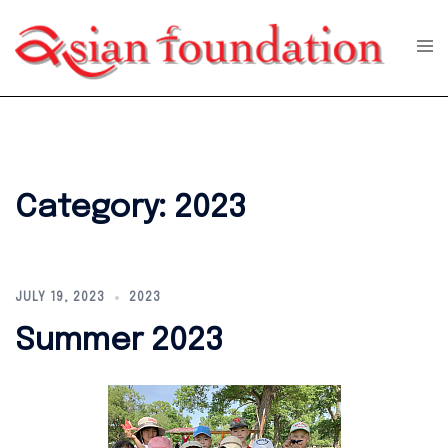
Skip
to
Tog
men
content
Category:
2023
JULY 19, 2023
2023
Summer 2023